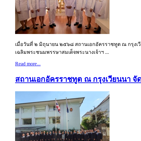
เมื่อวันที่ ๒ มิถุนายน ๒๕๖๘ สถานเอกอัครราชทูต ณ กรุง
เฉลิมพระชนมพรรษาสมเด็จพระนางเจ้าฯ ...
Read more...
สถานเอกอัครราชทูต ณ กรุงเวียนนา จัดบร