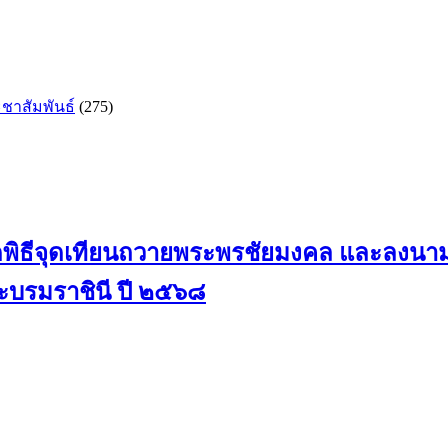
ชาสัมพันธ์
(275)
ดพิธีจุดเทียนถวายพระพรชัยมงคล และลงนาม
บรมราชินี ปี ๒๕๖๘