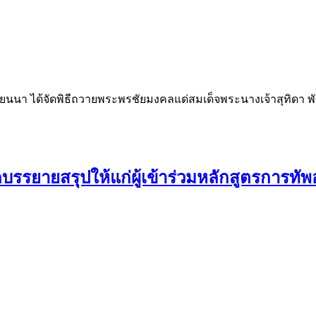
เวียนนา ได้จัดพิธีถวายพระพรชัยมงคลแด่สมเด็จพระนางเจ้าสุทิด
รยายสรุปให้แก่ผู้เข้าร่วมหลักสูตรการทัพอา