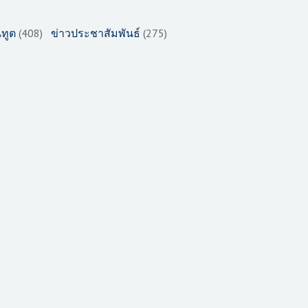
ทูต
(408)
ข่าวประชาสัมพันธ์
(275)
ัญจร ประจำปี 2558