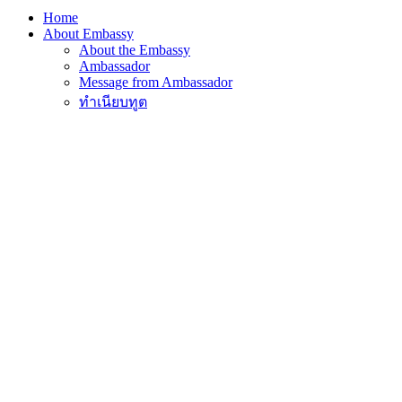
Home
About Embassy
About the Embassy
Ambassador
Message from Ambassador
ทำเนียบทูต
Team Thailand in Vienna
Royal Thai Consulate General
Visit Thailand
Info for Visitors to Thailand
Thailand Urlaub (auf Deutsch)
Doing Business in Thailand
Filming in Thailand
Consular Services
News
Embassy Activities
ARTICLES ON THAILAND
เลือกตั้ง 69
Contact us
Home
ข่าวและประกาศ