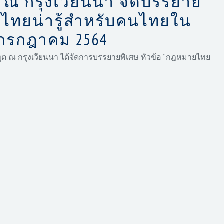
 ณ กรุงเวียนนา จัดบรรยาย
ยไทยน่ารู้สำหรับคนไทยใน
 9 กรกฎาคม 2564
ทูต ณ กรุงเวียนนา ได้จัดการบรรยายพิเศษ หัวข้อ “กฎหมายไทย
านระบบ ZOOM และ Facebook Live แก่ชุมชนไทยในออสเตรีย
้รับเกียรติจากวิทยากรผู้
ทรงคุณวุฒิจากสำนักงานอัยการสู
งสุด
่ายคุ้มครองสิทธิ
ประชาชนระหว่างประเทศ และนายอัตรา
รพิเศษ ฝ่ายคุ้มครองสิทธิประชาชนระหว่
างประเทศ บรรยาย
คนไทยในต่างแดน อาทิ กฎหมายครอบครัว สัญชาติ การเกณฑ์
กล่าวได้รั
บความสนใจจากคนไทยจำนวนประมาณ 1,400 คน
 อย่างสร้างสรรค์และขันแข็ง
ยนนา ได้กล่าวต้อนรับผู้เข้าร่วม โดยย้ำว่า สถานเอกอัครราชทูตฯ
น้
องชาวไทยในออสเตรี
ยและประเทศในเขตอาณา โดยเฉพาะ
 กิจกรรมกงสุลออนไลน์จะให้ความรู้
ที่เป็นประโยชน์ต่อการใช้