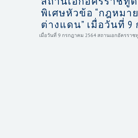
สถานเอกอัครราชทูต
พิเศษหัวข้อ “กฎหมา
ต่างแดน” เมื่อวันที่
เมื่อวันที่ 9 กรกฎาคม 2564 สถานเอกอัครราช
น่ารู้สำหรั
บคนไทยในต่างแดน” ทางออนไลน์ ผ่
สโลวาเกีย สโลวีเนีย และประเทศใกล้เคียง โดยได
2 ท่าน ได้แก่ นายจักรวาล แสงแข อัยการพิเศษฝ
ขุนทองจันทร์ อัยการประจำกอง สำนักงานอัยกา
และตอบคำถามเกี่ยวกั
บกฎหมายที่เกี่ยวข้องกั
บ
ทหาร ที่ดิน มรดก และพินัยกรรม การบรรยายดัง
ซึ่งได้ร่วมรับฟังและสอบถามวิ
ทยากรทั้ง 2 ท่าน
น.ส. มรกต ศรีสวัสดิ์ เอกอัครราชทูต ณ กรุงเวี
ห่วงใยและให้ความสำคัญกับคุ
ณภาพชีวิตของพี่
ในช่วงการแพร่
ระบาดของโควิด-19 และหวังว่า