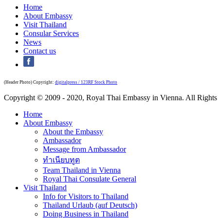
Home
About Embassy
Visit Thailand
Consular Services
News
Contact us
(Header Photo) Copyright:
digitalpress / 123RF Stock Photo
Copyright © 2009 - 2020, Royal Thai Embassy in Vienna. All Rights
Home
About Embassy
About the Embassy
Ambassador
Message from Ambassador
ทำเนียบทูต
Team Thailand in Vienna
Royal Thai Consulate General
Visit Thailand
Info for Visitors to Thailand
Thailand Urlaub (auf Deutsch)
Doing Business in Thailand