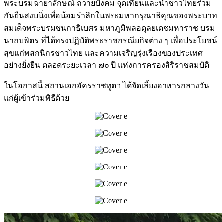
พระบรมฉายาลั
กษณ์ ถวายบังคม จุดเทียนและนำชาวไทยร่วม
กันยื
นสงบนิ่งเพื่อน้อมรำลึ
กในพระมหากรุณาธิคุ
ณของพระบาท
สมเด็จพระบรมชนกาธิ
เบศร มหาภูมิพลอดุลยเดชมหาราช บรม
นาถบพิตร ที่ได้ทรงปฏิบัติพระราชกรณียกิ
จต่าง ๆ เพื่อประโยชน์
สุขแก่พสกนิ
กรชาวไทย และความเจริญรุ่งเรื
องของประเทศ
อย่างยั่งยืน ตลอดระยะเวลา ๗๐ ปี แห่งการครองสิริราชสมบัติ
ในโอกาสนี้ สถานเอกอัครราชทูตฯ ได้จัดเลี้ยงอาหารกลางวัน
แก่ผู้
เข้าร่วมพิธีด้วย