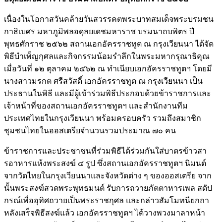
เนื่องในโอกาสวันคล้ายวั
นสวรรคตพระบาทสมเด็
จพระบรมชน
กาธิเบศร มหาภูมิพลอดุลยเดชมหาราช บรมนาถบพิตร ปี
พุทธศักราช ๒๕๖๒ สถานเอกอัครราชทูต ณ กรุงเวียนนา ได้จัด
พิธีบำเพ็ญกุศลและกิ
จกรรมน้อมรำลึกในพระมหากรุณาธิ
คุณ
เมื่อวันที่ ๑๒ ตุลาคม ๒๕๖๒ ณ ทำเนียบเอกอัครราชทูตฯ โดยมี
นางสาวมรกต ศรีสวัสดิ์ เอกอัครราชทูต ณ กรุงเวียนนา เป็น
ประธานในพิธี และมีผู้เข้าร่วมพิธีประกอบด้
วยข้าราชการและ
เจ้าหน้าที่
ของสถานเอกอัครราชทูตฯ และสำนักงานทีม
ประเทศไทยในกรุ
งเวียนนา พร้อมครอบครัว รวมถึงสมาชิก
ชุมชนไทยในออสเตรี
ยจำนวนรวมประมาณ ๗๐ คน
ข้าราชการและประชาชนที่ร่วมพิธี
ได้ร่วมกันใส่บาตรข้
าวสา
รอาหารแห้งพระสงฆ์ ๔ รูป ซึ่งสถานเอกอัครราชทูตฯ นิมนต์
จากวัดไทยในกรุงเวี
ยนนาและจังหวัดต่าง ๆ ของออสเตรีย จาก
นั้นพระสงฆ์สวดพระพุทธมนต์ รับการถวายภัตตาหารเพล สดัป
กรณ์เพื่ออุทิศถวายเป็
นพระราชกุศล และกล่าวสัมโมทนียกถา
หลังเสร็จพิธีสงฆ์แล้ว เอกอัครราชทูตฯ ได้วางพวงมาลาหน้า