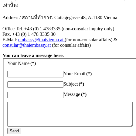
เท่านั้น)
Address / สถานที่ทำการ: Cottagegasse 48, A-1180 Vienna
Office Tel. +43 (0) 1 4783335 (non-consular inquiry only)
Fax. +43 (0) 1 478 3335 30
E-Mail:
embassy@thaivienna.at
(for non-consular affairs) &
consular@thaiembassy.at
(for consular affairs)
You can leave a message here.
Your Name
(*)
Your Email
(*)
Subject
(*)
Message
(*)