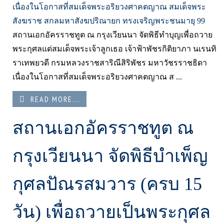
สถานเอกอัครราชทูต ณ กรุงเวียนนา จัดพิธีทำบุญเพื่อถวาย
พระกุศลแด่สมเด็จพระเจ้าลูกเธอ เจ้าฟ้าพัชรกิติยาภา นเรนทิ
ราเทพยวดี กรมหลวงราชสาริณีสิริพัชร มหาวัชรราชธิดา
เนื่องในโอกาสที่สมเด็จพระอริยวงศาคตญาณ ส ...
READ MORE...
สถานเอกอัครราชทูต ณ
กรุงเวียนนา จัดพิธีบำเพ็ญ
กุศลปัณรสมวาร (ครบ 15
วัน) เพื่อถวายเป็นพระกุศล