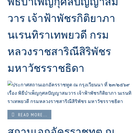
พิธีบำเพ็ญกุศลปัญญาสม
วาร เจ้าฟ้าพัชรกิติยาภา
นเรนทิราเทพยวดี กรม
หลวงราชสาริณีสิริพัชร
มหาวัชรราชธิดา
READ MORE...
สถานเอกอัครราชทูต ณ