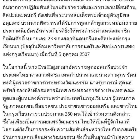
ต้นจากการปฏิสัมพันธ์ในระดับราชวงศ์และการแลกเปลี่ยนด้าน
ศิลปะและดนตรี ดังเช่นที่พระบาทสมเด็จพระเจ้าอยู่หัวภูมิพล
อดุยเดช บรมนาถพิตร ทรงได้รับการทูลเกล้าทูลกระหม่อมถวาย
ประกาศนียบัตรอันทรงเกียรติยิ่งให้ทรงดำรงตำแหน่งสมาชิก
กิตติมศักดิ์ หมายเลข 23 ของสถาบันดนตรีและศิลปะแห่งกรุง
เวียนนา (ปัจจุบันคือมหาวิทยาลัยการดนตรีและศิลปะการแสดง
แห่งกรุงเวียนนา) เมื่อวันที่ 5 ตุลาคม 2507
ในโอกาสนี้ นาง Eva Hager เอกอัครราชทูตออสเตรียประจำ
ประเทศไทย นางสาวทัศชล เทพกำปนาท และนางสาวศุภร รัตน
พงศ์ ผู้ตรวจราชการกระทรวงวัฒนธรรม นางรุยาภรณ์ สุคนธ
ทรัพย์ รองอธิบดีกรมสารนิเทศ กระทรวงการต่างประเทศ คณะ
ทูตและผู้แทนองค์กรระหว่างประเทศในกรุงเวียนนา ผู้แทนภาค
รัฐ ภาคเอกชน สื่อมวลชน ประชาชนชาวออสเตรีย และชาวไทย
ในกรุงเวียนนา รวมประมาณ 350 คน ได้เข้าร่วมงานดังกล่าว
ซึ่งไม่เพียงเป็นการเผยแพร่วัฒนธรรมไทยให้เป็นที่รู้จักในเวที
โลก แต่ยังเป็นการกระชับความสัมพันธ์ระหว่างไทยกับออสเตรีย
ผ่านการแลกเปลี่ยนทางวัฒนธรรม ซึ่งเป็นพื้นฐานนำไปสู่ความ