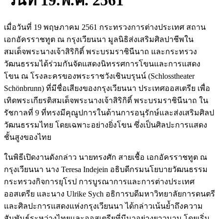
วันที่ 19.พ.ค. 2561
เมื่อวันที่ 19 พฤษภาคม 2561 กระทรวงการต่างประเทศ สถาน
เอกอัครราชทูต ณ กรุงเวียนนา มูลนิธิส่งเสริมศิลปาชีพใน
สมเด็จพระนางเจ้าสิริกิติ์ พระบรมราชินีนาถ และกระทรวง
วัฒนธรรมได้ร่วมกันจัดแสดงนิทรรศการโขนและการแสดง
โขน ณ โรงละครของพระราชวังเชินบรุนน์ (Schlosstheater
Schönbrunn) ที่มีชื่อเสียงของกรุงเวียนนา ประเทศออสเตรีย เพื่อ
เทิดพระเกียรติสมเด็จพระนางเจ้าสิริกิติ์ พระบรมราชินีนาถ ใน
รัชกาลที่ 9 ที่ทรงมีคุณูปการในด้านการอนุรักษ์และส่งเสริมศิลป
วัฒนธรรมไทย โดยเฉพาะอย่างยิ่งโขน ซึ่งเป็นศิลปะการแสดง
ชั้นสูงของไทย
ในพิธีเปิดงานดังกล่าว นายทรงศัก สายเชื้อ เอกอัครราชทูต ณ
กรุงเวียนนา นาง Teresa Indejein อธิบดีกรมนโยบายวัฒนธรรม
กระทรวงกิจการยุโรป การบูรณาการและการต่างประเทศ
ออสเตรีย และนาง Ulrike Sych อธิการบดีมหาวิทยาลัยการดนตรี
และศิลปะการแสดงแห่งกรุงเวียนนา ได้กล่าวเน้นย้ำถึงความ
สัมพันธ์ระหว่างไทยและออสเตรียที่มีมาอย่างยาวนาน โดยเริ่ม